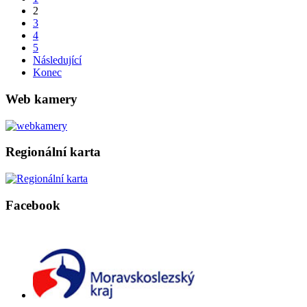
2
3
4
5
Následující
Konec
Web kamery
Regionální karta
Facebook