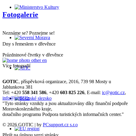
Fotogalerie
Neznáme se? Poznejme se!
Dny s řemeslem v dřevěnce
Prázdninové čtvrtky v dřevěnce
Více fotografií
GOTIC
, příspěvková organizace, 2016, 739 98 Mosty u
Jablunkova 381
Tel: +420
558 341 586
, +420
603 825 226
, E-mail:
ic@gotic.cz
,
info@gotic.cz
"Tyto stránky vznikly a jsou aktualizovány díky finanční podpoře
Moravskoslezského kraje,
dotačního programu Podpora turistických informačních center."
© 2026 GOTIC | by
PCsupport.cz s.r.o
Přejít na úplnou verzi stránky