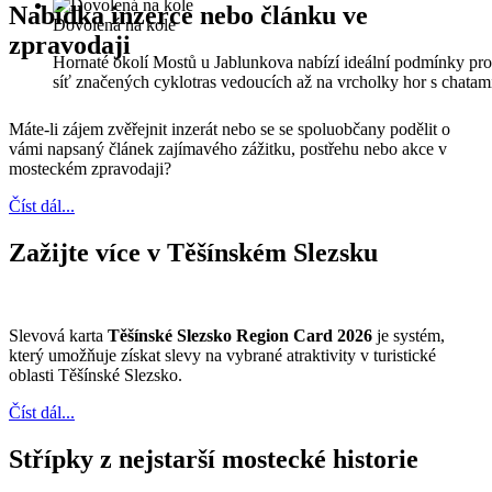
Nabídka inzerce nebo článku ve
Dovolená na kole
zpravodaji
Hornaté okolí Mostů u Jablunkova nabízí ideální podmínky pro
síť značených cyklotras vedoucích až na vrcholky hor s chata
Máte-li zájem zvěřejnit inzerát nebo se se spoluobčany podělit o
vámi napsaný článek zajímavého zážitku, postřehu nebo akce v
mosteckém zpravodaji?
Číst dál...
Zažijte více v Těšínském Slezsku
Slevová karta
Těšínské Slezsko Region Card 2026
je systém,
který umožňuje získat slevy na vybrané atraktivity v turistické
oblasti Těšínské Slezsko.
Číst dál...
Střípky z nejstarší mostecké historie