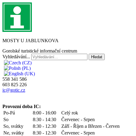
MOSTY U JABLUNKOVA
Gorolské turistické informační centrum
Vyhledávání...
Hledat
558 341 586
603 825 226
ic@gotic.cz
Provozní doba IC:
Po-Pá
8:00 - 16:00
Celý rok
So
8:30 - 14:30
Červenec - Srpen
So, svátky
8:30 - 12:30
Září - Říjen a Březen - Červen
Ne, svátky
8:30 - 12:30
Červenec - Srpen