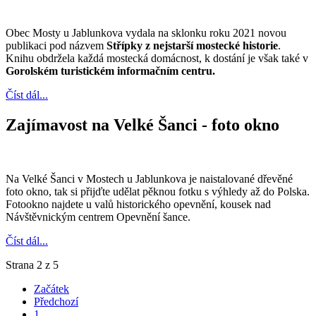
Obec Mosty u Jablunkova vydala na sklonku roku 2021 novou
publikaci pod názvem
Střípky z nejstarší mostecké historie
.
Knihu obdržela každá mostecká domácnost, k dostání je však také v
Gorolském turistickém informačním centru.
Číst dál...
Zajímavost na Velké Šanci - foto okno
Na Velké Šanci v Mostech u Jablunkova je naistalované dřevěné
foto okno, tak si přijďte udělat pěknou fotku s výhledy až do Polska.
Fotookno najdete u valů historického opevnění, kousek nad
Návštěvnickým centrem Opevnění šance.
Číst dál...
Strana 2 z 5
Začátek
Předchozí
1