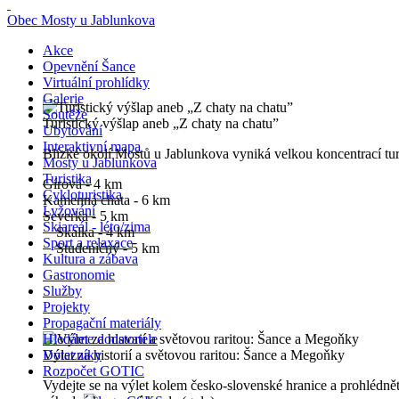
Obec Mosty u Jablunkova
Akce
Opevnění Šance
Virtuální prohlídky
Galerie
Soutěže
Turistický výšlap aneb „Z chaty na chatu”
Ubytování
Interaktivní mapa
Blízké okolí Mostů u Jablunkova vyniká velkou koncentrací turi
Mosty u Jablunkova
Turistika
Gírová - 4 km
Cykloturistika
Kamenná chata - 6 km
Lyžování
Severka - 5 km
Skiareál - léto/zima
Skalka - 4 km
Sport a relaxace
Studeničný - 5 km
Kultura a zábava
Gastronomie
Služby
Projekty
Propagační materiály
Hledáme dodavatele
Výlet za historií a světovou raritou: Šance a Megoňky
Dotazníky
Rozpočet GOTIC
Vydejte se na výlet kolem česko-slovenské hranice a prohlédn