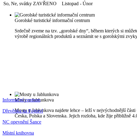
So, Ne, svátky
ZAVŘENO
Listopad - Únor
Gorolské turistické informační centrum
Srdečně zveme na tzv. „gorolské dny“, během kterých si můžete
výrobě regionálních produktů a seznámit se s gorolskými zvyky
Informační centrum
Mosty u Jablunkova
Mosty u Jablunkova najdete lehce – leží v nejvýchodnější části 
Dřevěnka na Fojtství
Česka, Polska a Slovenska. Jejich rozloha, kde žije přibližně 
NC opevnění Šance
Místní knihovna