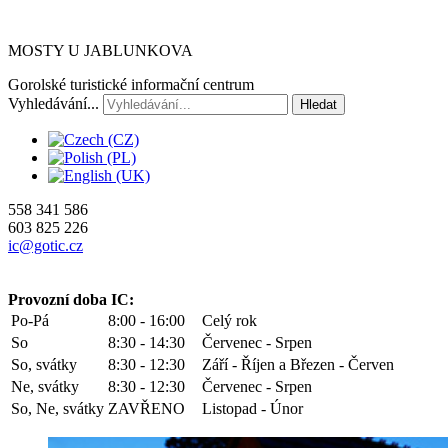
MOSTY U JABLUNKOVA
Gorolské turistické informační centrum
Vyhledávání...
Hledat
558 341 586
603 825 226
ic@gotic.cz
Provozní doba IC:
Po-Pá
8:00 - 16:00
Celý rok
So
8:30 - 14:30
Červenec - Srpen
So, svátky
8:30 - 12:30
Září - Říjen a Březen - Červen
Ne, svátky
8:30 - 12:30
Červenec - Srpen
So, Ne, svátky
ZAVŘENO
Listopad - Únor