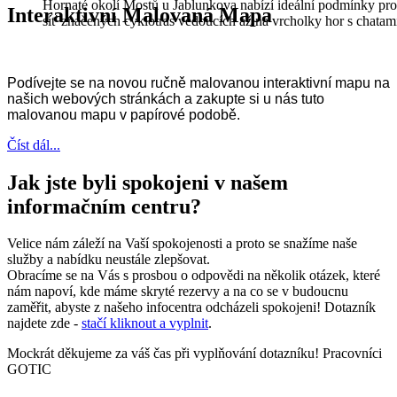
Hornaté okolí Mostů u Jablunkova nabízí ideální podmínky pro
Interaktivní Malovaná Mapa
síť značených cyklotras vedoucích až na vrcholky hor s chata
Podívejte se na novou ručně malovanou interaktivní mapu na
našich webových stránkách a zakupte si u nás tuto
malovanou mapu v papírové podobě.
Číst dál...
Jak jste byli spokojeni v našem
informačním centru?
Velice nám záleží na Vaší spokojenosti a proto se snažíme naše
služby a nabídku neustále zlepšovat.
Obracíme se na Vás s prosbou o odpovědi na několik otázek, které
nám napoví, kde máme skryté rezervy a na co se v budoucnu
zaměřit, abyste z našeho infocentra odcházeli spokojeni! Dotazník
najdete zde -
stačí kliknout a vyplnit
.
Mockrát děkujeme za váš čas při vyplňování dotazníku! Pracovníci
GOTIC