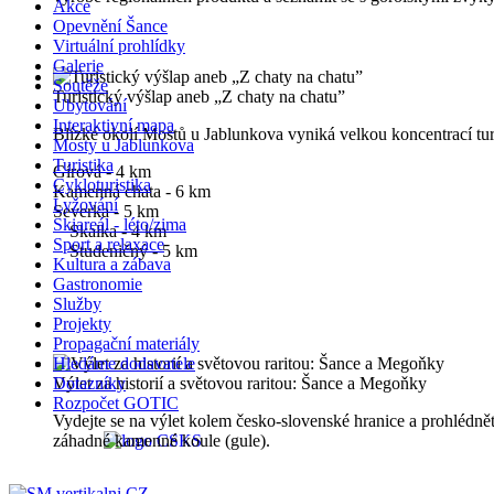
Akce
Opevnění Šance
Virtuální prohlídky
Galerie
Soutěže
Turistický výšlap aneb „Z chaty na chatu”
Ubytování
Interaktivní mapa
Blízké okolí Mostů u Jablunkova vyniká velkou koncentrací turi
Mosty u Jablunkova
Turistika
Gírová - 4 km
Cykloturistika
Kamenná chata - 6 km
Lyžování
Severka - 5 km
Skiareál - léto/zima
Skalka - 4 km
Sport a relaxace
Studeničný - 5 km
Kultura a zábava
Gastronomie
Služby
Projekty
Propagační materiály
Hledáme dodavatele
Výlet za historií a světovou raritou: Šance a Megoňky
Dotazníky
Rozpočet GOTIC
Vydejte se na výlet kolem česko-slovenské hranice a prohlédn
záhadné kamenné koule (gule).