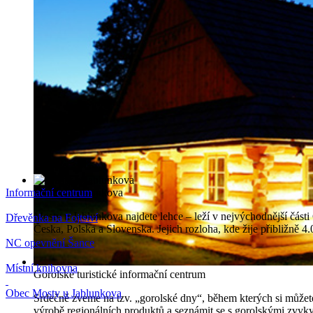
Informační centrum
Mosty u Jablunkova
Mosty u Jablunkova najdete lehce – leží v nejvýchodnější části 
Dřevěnka na Fojtství
Česka, Polska a Slovenska. Jejich rozloha, kde žije přibližně 
NC opevnění Šance
Místní knihovna
Gorolské turistické informační centrum
Obec Mosty u Jablunkova
Srdečně zveme na tzv. „gorolské dny“, během kterých si můžete
výrobě regionálních produktů a seznámit se s gorolskými zvyky