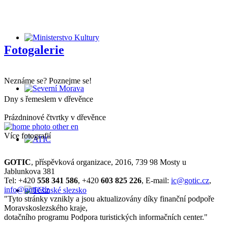
Fotogalerie
Neznáme se? Poznejme se!
Dny s řemeslem v dřevěnce
Prázdninové čtvrtky v dřevěnce
Více fotografií
GOTIC
, příspěvková organizace, 2016, 739 98 Mosty u
Jablunkova 381
Tel: +420
558 341 586
, +420
603 825 226
, E-mail:
ic@gotic.cz
,
info@gotic.cz
"Tyto stránky vznikly a jsou aktualizovány díky finanční podpoře
Moravskoslezského kraje,
dotačního programu Podpora turistických informačních center."