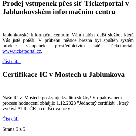
Prodej vstupenek přes síť Ticketportal v
Jablunkovském informačním centru
Jablunkovské informační centrum Vám nabízí další službu, která
Vás jistě potěší. V průběhu měsíce března byl spuštěn systém
prodeje vstupenek prostřednictvím sítě Ticketportal,
www.ticketportal.cz
.
Číst dál...
Certifikace IC v Mostech u Jablunkova
Naše IC v Mostech poskytuje kvalitní služby! V opakovaném
procesu hodnocení obhájilo 1.12.2023 "Jednotný certifikát", který
vydává ATIC ČR na další dva roky!
Číst dál...
Strana 5 z 5