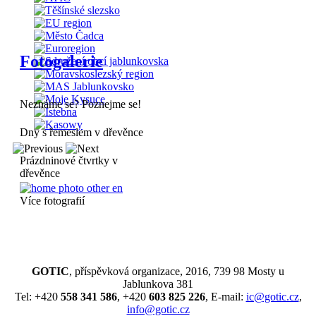
Fotogalerie
Neznáme se? Poznejme se!
Dny s řemeslem v dřevěnce
Prázdninové čtvrtky v
dřevěnce
Více fotografií
GOTIC
, příspěvková organizace, 2016, 739 98 Mosty u
Jablunkova 381
Tel: +420
558 341 586
, +420
603 825 226
, E-mail:
ic@gotic.cz
,
info@gotic.cz