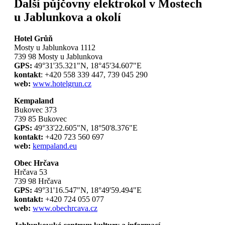
Další půjčovny elektrokol v Mostech
u Jablunkova a okolí
Hotel Grůň
Mosty u Jablunkova 1112
739 98 Mosty u Jablunkova
GPS:
49°31'35.321"N, 18°45'34.607"E
kontakt
: +420 558 339 447, 739 045 290
web:
www.hotelgrun.cz
Kempaland
Bukovec 373
739 85 Bukovec
GPS:
49°33'22.605"N, 18°50'8.376"E
kontakt:
+420 723 560 697
web:
kempaland.eu
Obec Hrčava
Hrčava 53
739 98 Hrčava
GPS:
49°31'16.547"N, 18°49'59.494"E
kontakt:
+420 724 055 077
web:
www.obechrcava.cz