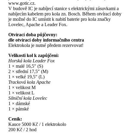
www.gotic.cz.
V budově IC je nabíjecí stanice s elektrickými zásuvkami a
nabíjecím kabelem pro kola zn. Bosch. Během otvírací doby
je možné do IC umístit k nabití baterie pro kola značky
Lovelec, Apache a Leader Fox.
Otvírací doba půjčovny:
dle otvírací doby informačního centra
Elektrokola je nutné předem rezervovat!
Velikosti kol k zapůjčení:
Horská kola Leader Fox
1 × malé 16,5" (S)
2 × střední 17,5" (M)
1 × velké 19,5" (L)
Tracková kola Apache
1 × velikost M
1 × velikost L
Silniční kola Lovelec
1 × dámské
1 × pánské
Ceník:
Kauce 5000 Kč / 1 elektrokolo
200 Kč / 2 hod