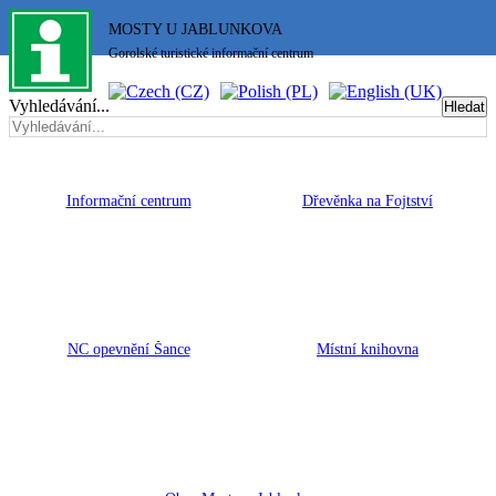
MOSTY U JABLUNKOVA
Gorolské turistické informační centrum
Vyhledávání...
Hledat
Informační centrum
Dřevěnka na Fojtství
NC opevnění Šance
Místní knihovna