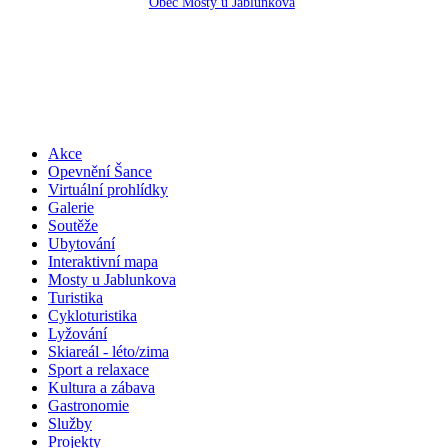
Obec Mosty u Jablunkova
Akce
Opevnění Šance
Virtuální prohlídky
Galerie
Soutěže
Ubytování
Interaktivní mapa
Mosty u Jablunkova
Turistika
Cykloturistika
Lyžování
Skiareál - léto/zima
Sport a relaxace
Kultura a zábava
Gastronomie
Služby
Projekty