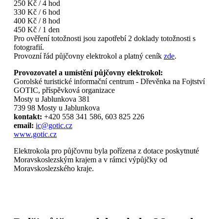
250 Kč / 4 hod
330 Kč / 6 hod
400 Kč / 8 hod
450 Kč / 1 den
Pro ověření totožnosti jsou zapotřebí 2 doklady totožnosti s
fotografií.
Provozní řád půjčovny elektrokol a platný ceník
zde
.
Provozovatel a umístění půjčovny elektrokol:
Gorolské turistické informační centrum - Dřevěnka na Fojtství
GOTIC, příspěvková organizace
Mosty u Jablunkova 381
739 98 Mosty u Jablunkova
kontakt:
+420 558 341 586, 603 825 226
email:
ic@gotic.cz
www.gotic.cz
Elektrokola pro půjčovnu byla pořízena z dotace poskytnuté
Moravskoslezským krajem a v rámci výpůjčky od
Moravskoslezského kraje.