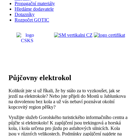
Propagační materiály
Hledáme dodavatele
Dotazníky
Rozpočet GOTIC
Půjčovny elektrokol
Kolikrát jste si už říkali, že by stálo za to vyzkoušet, jak se
jezdí na elektrokole? Nebo jste přijeli do Mostů u Jablunkova
na dovolenou bez kola a už vás nebaví poznávat okolní
kopcovitý region pěšky?
Využijte služeb Gorolského turistického informačního centra a
půjčte si elektrokolo! K zapůjčení jsou trekingová a horská
kola, i kola určena pro jízdu po asfaltových silnicích. Kola
jsou v různých velikostech. Podmínky zapůjčení najdete na