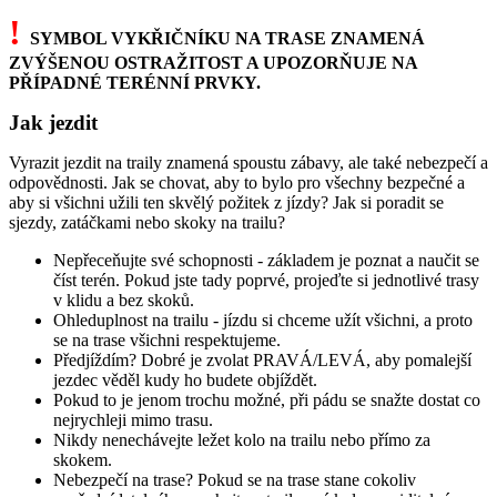
!
SYMBOL VYKŘIČNÍKU NA TRASE ZNAMENÁ
ZVÝŠENOU OSTRAŽITOST A UPOZORŇUJE NA
PŘÍPADNÉ TERÉNNÍ PRVKY.
Jak jezdit
Vyrazit jezdit na traily znamená spoustu zábavy, ale také nebezpečí a
odpovědnosti. Jak se chovat, aby to bylo pro všechny bezpečné a
aby si všichni užili ten skvělý požitek z jízdy? Jak si poradit se
sjezdy, zatáčkami nebo skoky na trailu?
Nepřeceňujte své schopnosti - základem je poznat a naučit se
číst terén. Pokud jste tady poprvé, projeďte si jednotlivé trasy
v klidu a bez skoků.
Ohleduplnost na trailu - jízdu si chceme užít všichni, a proto
se na trase všichni respektujeme.
Předjíždím? Dobré je zvolat PRAVÁ/LEVÁ, aby pomalejší
jezdec věděl kudy ho budete objíždět.
Pokud to je jenom trochu možné, při pádu se snažte dostat co
nejrychleji mimo trasu.
Nikdy nenechávejte ležet kolo na trailu nebo přímo za
skokem.
Nebezpečí na trase? Pokud se na trase stane cokoliv