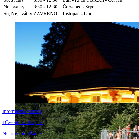
Ne, svátky
8:30 - 12:30
Červenec - Srpen
So, Ne, svátky
ZAVŘENO
Listopad - Únor
Informační centrum
Dřevěnka na Fojtství
NC opevnění Šance