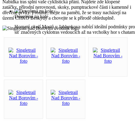
Nabídka tras splní vaše cyklistická přání. Najdete zde klopené
zatáčky, přírodní nerovnosti, skoky, pumptrackové části i kamenné i
dřevěné prvky. Prosíme, mějte na paměti, že se trasy nacházejí na
Dovolená na kole
území CHKO Beskydy a chovejte se k přírodě ohleduplně.
Hornaté okolí Mostů u Jablunkova nabízí ideální podmínky pro
síť značených cyklotras vedoucích až na vrcholky hor s chata