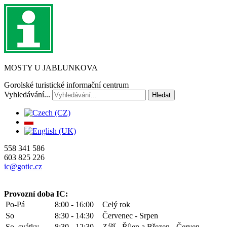
MOSTY U JABLUNKOVA
Gorolské turistické informační centrum
Vyhledávání...
Hledat
558 341 586
603 825 226
ic@gotic.cz
Provozní doba IC:
Po-Pá
8:00 - 16:00
Celý rok
So
8:30 - 14:30
Červenec - Srpen
So, svátky
8:30 - 12:30
Září - Říjen a Březen - Červen