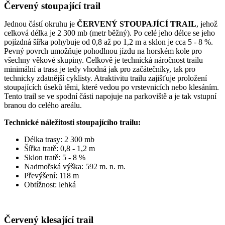
Červený stoupající trail
Jednou částí okruhu je
ČERVENÝ STOUPAJÍCÍ TRAIL
, jehož
celková délka je 2 300 mb (metr běžný). Po celé jeho délce se jeho
pojízdná šířka pohybuje od 0,8 až po 1,2 m a sklon je cca 5 - 8 %.
Pevný povrch umožňuje pohodlnou jízdu na horském kole pro
všechny věkové skupiny. Celkově je technická náročnost trailu
minimální a trasa je tedy vhodná jak pro začátečníky, tak pro
technicky zdatnější cyklisty. Atraktivitu trailu zajišťuje proložení
stoupajících úseků těmi, které vedou po vrstevnicích nebo klesáním.
Tento trail se ve spodní části napojuje na parkoviště a je tak vstupní
branou do celého areálu.
Technické náležitosti stoupajícího trailu:
Délka trasy: 2 300 mb
Šířka tratě: 0,8 - 1,2 m
Sklon tratě: 5 - 8 %
Nadmořská výška: 592 m. n. m.
Převýšení: 118 m
Obtížnost: lehká
Červený klesající trail