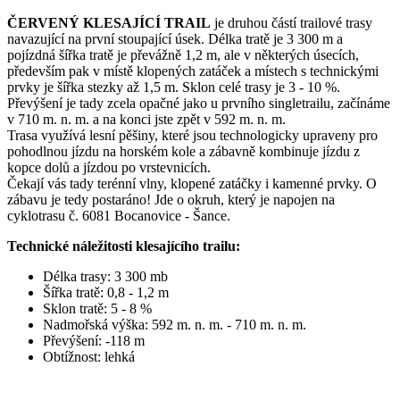
ČERVENÝ KLESAJÍCÍ TRAIL
je druhou částí trailové trasy
navazující na první stoupající úsek. Délka tratě je 3 300 m a
pojízdná šířka tratě je převážně 1,2 m, ale v některých úsecích,
především pak v místě klopených zatáček a místech s technickými
prvky je šířka stezky až 1,5 m. Sklon celé trasy je 3 - 10 %.
Převýšení je tady zcela opačné jako u prvního singletrailu, začínáme
v 710 m. n. m. a na konci jste zpět v 592 m. n. m.
Trasa využívá lesní pěšiny, které jsou technologicky upraveny pro
pohodlnou jízdu na horském kole a zábavně kombinuje jízdu z
kopce dolů a jízdou po vrstevnicích.
Čekají vás tady terénní vlny, klopené zatáčky i kamenné prvky. O
zábavu je tedy postaráno! Jde o okruh, který je napojen na
cyklotrasu č. 6081 Bocanovice - Šance.
Technické náležitosti klesajícího trailu:
Délka trasy: 3 300 mb
Šířka tratě: 0,8 - 1,2 m
Sklon tratě: 5 - 8 %
Nadmořská výška: 592 m. n. m. - 710 m. n. m.
Převýšení: -118 m
Obtížnost: lehká