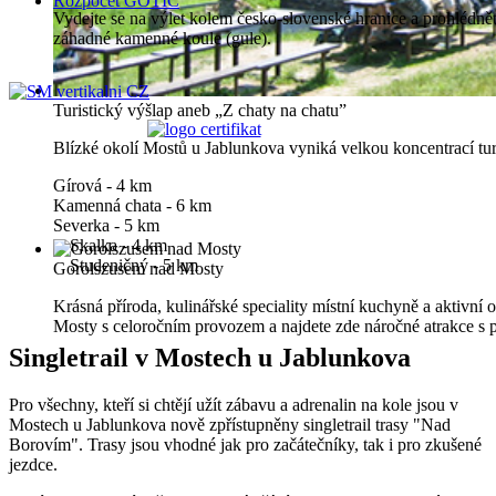
Rozpočet GOTIC
Vydejte se na výlet kolem česko-slovenské hranice a prohlédn
záhadné kamenné koule (gule).
Turistický výšlap aneb „Z chaty na chatu”
Blízké okolí Mostů u Jablunkova vyniká velkou koncentrací turi
Gírová - 4 km
Kamenná chata - 6 km
Severka - 5 km
Skalka - 4 km
Studeničný - 5 km
Gorolszusem nad Mosty
Krásná příroda, kulinářské speciality místní kuchyně a aktivní
Mosty s celoročním provozem a najdete zde náročné atrakce s 
Singletrail v Mostech u Jablunkova
Pro všechny, kteří si chtějí užít zábavu a adrenalin na kole jsou v
Mostech u Jablunkova nově zpřístupněny singletrail trasy "Nad
Borovím". Trasy jsou vhodné jak pro začátečníky, tak i pro zkušené
jezdce.