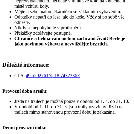
nepředvídatelného, nechejte v trailu své kolo na viditelném
místě vzhůru koly.
Mějte u sebe malou lékárničku se základním vybavením.
Odpadky nepatří do lesa, ale do koše. Vždy si po sobě vše
odneste.
Nikdy se nepohybujte v protisměru.
Překážky zdolávejte postupně.
Chrániče a helma vám mohou zachránit život! Berte je
jako povinnou výbavu a nevyjíždějte bez nich.
Důležité informace:
GPS:
49.5292761N, 18.7432336E
Provozní doba areálu:
Jízda na trailech je možná pouze v období od 1. 4. do 31. 10.
V období od 1. 11. do 31. 3. jsou traily
uzavřeny. Jízda na
trailech mimo stanovenou provozní dobu je zakázána.
Denní provozní doba: