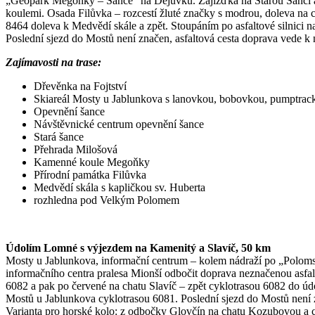
„Geopark Megoňky – Šance“ na Dejůvku. Zajížďka na Starou Šanci 
koulemi. Osada Filůvka – rozcestí žluté značky s modrou, doleva na 
8464 doleva k Medvědí skále a zpět. Stoupáním po asfaltové silnici 
Poslední sjezd do Mostů není značen, asfaltová cesta doprava vede k 
Zajímavosti na trase:
Dřevěnka na Fojtství
Skiareál Mosty u Jablunkova s lanovkou, bobovkou, pumptrack
Opevnění šance
Návštěvnické centrum opevnění šance
Stará šance
Přehrada Milošová
Kamenné koule Megoňky
Přírodní památka Filůvka
Medvědí skála s kapličkou sv. Huberta
rozhledna pod Velkým Polomem
Údolím Lomné s výjezdem na Kamenitý a Slavíč, 50 km
Mosty u Jablunkova, informační centrum – kolem nádraží po „Poloms
informačního centra pralesa Mionší odbočit doprava neznačenou asfa
6082 a pak po červené na chatu Slavíč – zpět cyklotrasou 6082 do úd
Mostů u Jablunkova cyklotrasou 6081. Poslední sjezd do Mostů není z
Varianta pro horské kolo: z odbočky Glovčín na chatu Kozubovou a 