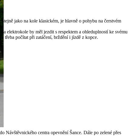
, stejně jako na kole klasickém, je hlavně o pohybu na čerstvém
c na elektrokole by měl jezdit s respektem a ohleduplností ke svému
e třeba počítat při zatáčení, brždění i jízdě z kopce.
 do Návštěvnického centra opevnění Šance. Dále po zelené přes