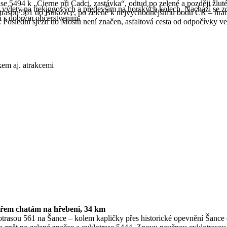
e 5494 k „Čierne při Čadci, zastávka“, odtud po zelené a později žlut
 výlety na trekingových a především na horských kolech. Nachází se z
otrasou 561 do Bukovce, po zelené k nejvýchodnějšímu bodu ČR – hran
mi s dobrým občerstvením.
Poslední sjezd do Mostů není značen, asfaltová cesta od odpočívky ve
em aj. atrakcemi
třem chatám na hřebeni, 34 km
trasou 561 na Šance – kolem kapličky přes historické opevnění Šance