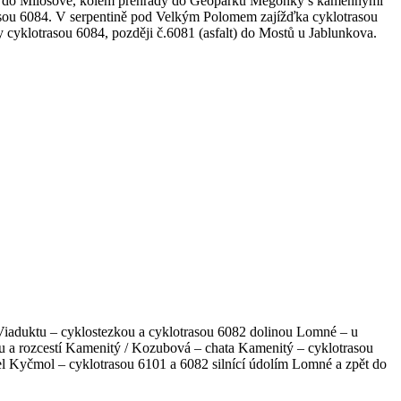
sou do Milošové, kolem přehrady do Geoparku Megoňky s kamennými
trasou 6084. V serpentině pod Velkým Polomem zajížďka cyklotrasou
 cyklotrasou 6084, později č.6081 (asfalt) do Mostů u Jablunkova.
Viaduktu – cyklostezkou a cyklotrasou 6082 dolinou Lomné – u
tu a rozcestí Kamenitý / Kozubová – chata Kamenitý – cyklotrasou
el Kyčmol – cyklotrasou 6101 a 6082 silnící údolím Lomné a zpět do