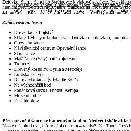
Dejůvku, Starou Šanci do Svrčinovce k vlakové zastávce. Po cyklotras
Hornaté okolí Mostů u Jablunkova nabízí ideální podmínky pro
hraniční přechod Hrčava/Lupienie. Zajížďka na Hrčavu a zpět. Cykl
síť značených cyklotras vedoucích až na vrcholky hor s chata
Jablunkova a Bocanovic. Cyklotrasou č.6081 na Mosty u Jablunkova. 
Zajímavosti na trase:
Dřevěnka na Fojtství
Skiareál Mosty u Jablunkova s lanovkou, bobovkou, pumptrack
Opevnění šance
Návštěvnické centrum Opevnění šance
Stará šance
Malá šance (Valy) nad Trojmezím
Trojmezí
Dřevěný kostel sv. Cyrila a Metoděje
Lurdská jeskyně
Bukovecká šance (v lokalitě Souš)
Nejvýchodnější bod
Pohádková stezka u hotelu Kempa
Muzeum bible
IC Jablunkov
Přes opevnění šance ke kamenným koulím, Medvědí skále až ke 
Mosty u Jablunkova, informační centrum – v místě „Na Tunelu“ cyklo