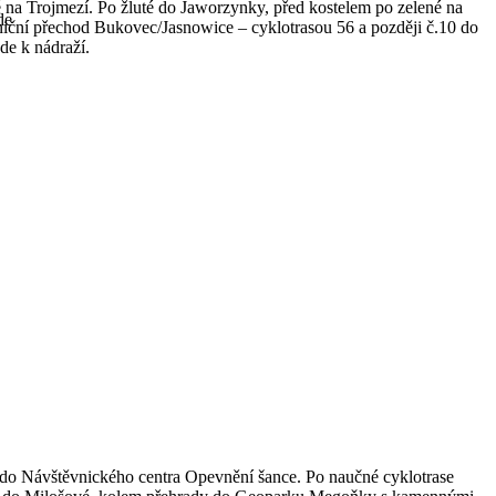
é na Trojmezí. Po žluté do Jaworzynky, před kostelem po zelené na
de
iční přechod Bukovec/Jasnowice – cyklotrasou 56 a později č.10 do
de k nádraží.
 do Návštěvnického centra Opevnění šance. Po naučné cyklotrase