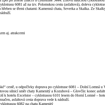
a zpět po zelené značce a cyklotrase 5444. Znovu naučnou cyklotra
cyklotrasu 6081 až na tzv. Polomskou cestu (asfaltová), doleva cyklo
na hřeben se třemi chatami: Kamenná chata, Severka a Skalka. Ze Skalky
nádraží.
em aj. atrakcemi
ké“ cestě, u odpočívky doprava po cyklotrase 6081 – Dolní Lomná u 
ltovou silnicí směr chaty Kamenitý a Kozubová – Glovčín: konec asfal
olí k hotelu Excelsior – cyklotrasou 6101 lesem do Horní Lomné – hot
načen, asfaltová cesta doprava vede k nádraží.
cyklotrasou 6082 na chatu Kamenitý