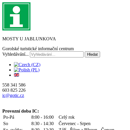
MOSTY U JABLUNKOVA
Gorolské turistické informační centrum
Vyhledávání...
Hledat
558 341 586
603 825 226
ic@gotic.cz
Provozní doba IC:
Po-Pá
8:00 - 16:00
Celý rok
So
8:30 - 14:30
Červenec - Srpen
So, svátky
8:30 - 12:30
Září - Říjen a Březen - Červen