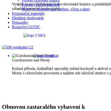
Projekt Gorolské tradice
Vydejte se na výlet kolem česko-slovenské hranice a prohlédn
Projekty našich partnerů
záhadné kamenné koule (gule).
Mosty u Jablunkova a Istebna, včera a dnes
Propagační materiály
Hledáme dodavatele
Dotazníky
Rozpočet GOTIC
Gorolszusem nad Mosty
Krásná příroda, kulinářské speciality místní kuchyně a aktivní
Mosty s celoročním provozem a najdete zde náročné atrakce s 
Obnovou zastaralého vybavení k