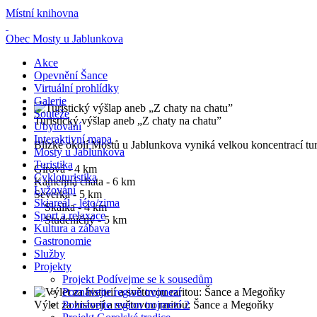
Místní knihovna
Obec Mosty u Jablunkova
Akce
Opevnění Šance
Virtuální prohlídky
Galerie
Soutěže
Turistický výšlap aneb „Z chaty na chatu”
Ubytování
Interaktivní mapa
Blízké okolí Mostů u Jablunkova vyniká velkou koncentrací turi
Mosty u Jablunkova
Turistika
Gírová - 4 km
Cykloturistika
Kamenná chata - 6 km
Lyžování
Severka - 5 km
Skiareál - léto/zima
Skalka - 4 km
Sport a relaxace
Studeničný - 5 km
Kultura a zábava
Gastronomie
Služby
Projekty
Projekt Podívejme se k sousedům
Poznávejte region trojmezí
Výlet za historií a světovou raritou: Šance a Megoňky
Poznávejte region trojmezí 2