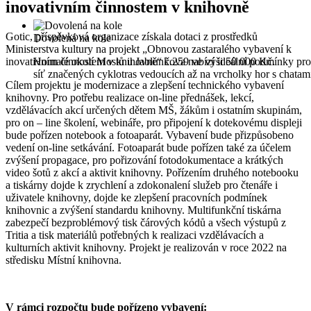
inovativním činnostem v knihovně
Gotic, příspěvková organizace získala dotaci z prostředků
Dovolená na kole
Ministerstva kultury na projekt „Obnovou zastaralého vybavení k
inovativním činnostem v knihovně“ č.259 ve výši 50 000 Kč.
Hornaté okolí Mostů u Jablunkova nabízí ideální podmínky pro
síť značených cyklotras vedoucích až na vrcholky hor s chata
Cílem projektu je modernizace a zlepšení technického vybavení
knihovny. Pro potřebu realizace on-line přednášek, lekcí,
vzdělávacích akcí určených dětem MŠ, žákům i ostatním skupinám,
pro on – line školení, webináře, pro připojení k dotekovému displeji
bude pořízen notebook a fotoaparát. Vybavení bude přizpůsobeno
vedení on-line setkávání. Fotoaparát bude pořízen také za účelem
zvýšení propagace, pro pořizování fotodokumentace a krátkých
video šotů z akcí a aktivit knihovny. Pořízením druhého notebooku
a tiskárny dojde k zrychlení a zdokonalení služeb pro čtenáře i
uživatele knihovny, dojde ke zlepšení pracovních podmínek
knihovnic a zvýšení standardu knihovny. Multifunkční tiskárna
zabezpečí bezproblémový tisk čárových kódů a všech výstupů z
Tritia a tisk materiálů potřebných k realizaci vzdělávacích a
kulturních aktivit knihovny. Projekt je realizován v roce 2022 na
středisku Místní knihovna.
V rámci rozpočtu bude pořízeno vybavení: