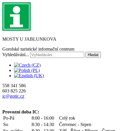
MOSTY U JABLUNKOVA
Gorolské turistické informační centrum
Vyhledávání...
Hledat
558 341 586
603 825 226
ic@gotic.cz
Provozní doba IC:
Po-Pá
8:00 - 16:00
Celý rok
So
8:30 - 14:30
Červenec - Srpen
So, svátky
8:30 - 12:30
Září - Říjen a Březen - Červen