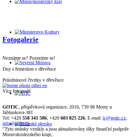
Fotogalerie
Neznáme se? Poznejme se!
Dny s řemeslem v dřevěnce
Prázdninové čtvrtky v dřevěnce
Více fotografií
GOTIC
, příspěvková organizace, 2016, 739 98 Mosty u
Jablunkova 381
Tel: +420
558 341 586
, +420
603 825 226
, E-mail:
ic@gotic.cz
,
info@gotic.cz
"Tyto stránky vznikly a jsou aktualizovány díky finanční podpoře
Moravskoslezského kraje,