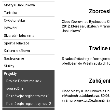
Mosty u Jablunkova
Zborovsk
Turistika
Cykloturistika
Obec Zborov nad Bystricou a 
2012,
které sa uskuteční v rám
Lyžování
Jablunkova“
Skiareál - léto/zima
Sport a relaxace
Tradice 
Kultura a zábava
Gastronomie
S radostí všechny informujeme,
předložen do Vyšehradských fon
Služby
Projekty
Zahájení
Projekt Podívejme se k
sousedům
Obec Mosty u Jablunkova a Obe
v Mostech u Jablunkova: 30.06.
Poznávejte region trojmezí
v rámci projektu ,,Cezhraničná
Poznávejte region trojmezí 2