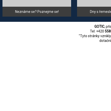
Neznáme se? Poznejme se!
Dny s řemesl
GOTIC
, př
Tel: +420
558
"Tyto stránky vznikl
dotační