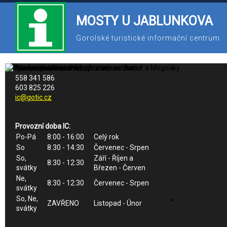
MOSTY U JABLUNKOVA
Gorolské turistické informační centrum
558 341 586
603 825 226
ic@gotic.cz
Provozní doba IC:
Po-Pá
8:00 - 16:00
Celý rok
So
8:30 - 14:30
Červenec - Srpen
So,
Září - Říjen a
8:30 - 12:30
svátky
Březen - Červen
Ne,
8:30 - 12:30
Červenec - Srpen
svátky
So, Ne,
ZAVŘENO
Listopad - Únor
svátky