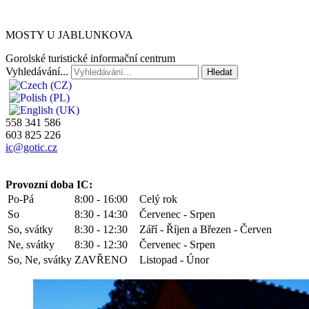
MOSTY U JABLUNKOVA
Gorolské turistické informační centrum
Vyhledávání...
Hledat
558 341 586
603 825 226
ic@gotic.cz
Provozní doba IC:
Po-Pá
8:00 - 16:00
Celý rok
So
8:30 - 14:30
Červenec - Srpen
So, svátky
8:30 - 12:30
Září - Říjen a Březen - Červen
Ne, svátky
8:30 - 12:30
Červenec - Srpen
So, Ne, svátky
ZAVŘENO
Listopad - Únor