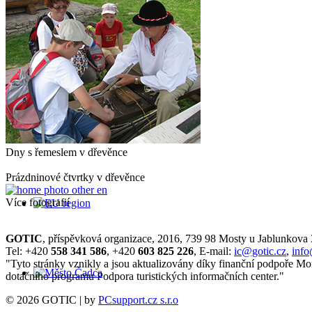
Dny s řemeslem v dřevěnce
Prázdninové čtvrtky v dřevěnce
Více fotografií
GOTIC
, příspěvková organizace, 2016, 739 98 Mosty u Jablunkova
Tel: +420
558 341 586
, +420
603 825 226
, E-mail:
ic@gotic.cz
,
info
"Tyto stránky vznikly a jsou aktualizovány díky finanční podpoře Mo
dotačního programu Podpora turistických informačních center."
© 2026 GOTIC | by
PCsupport.cz s.r.o