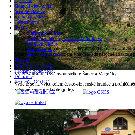
Lyžování
Skiareál - léto/zima
Sport a relaxace
Kultura a zábava
Gastronomie
Služby
Služby pro Turisty
Gorolszusem nad Mosty
Služby pro občany Mostů u Jablunkova
Dopravní služby
Krásná příroda, kulinářské speciality místní kuchyně a aktivní
Veřejné služby
Mosty s celoročním provozem a najdete zde náročné atrakce s 
další služby a firmy
Projekty
Propagační materiály
Hledáme dodavatele
Výlet za historií a světovou raritou: Šance a Megoňky
Dotazníky
Rozpočet GOTIC
Vydejte se na výlet kolem česko-slovenské hranice a prohlédn
záhadné kamenné koule (gule).