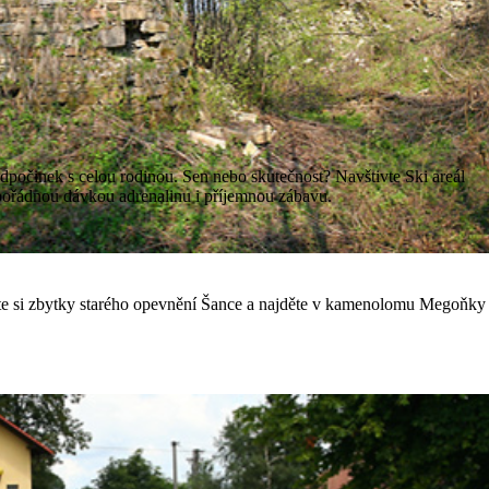
 odpočinek s celou rodinou. Sen nebo skutečnost? Navštivte Ski areál
pořádnou dávkou adrenalinu i příjemnou zábavu.
ěte si zbytky starého opevnění Šance a najděte v kamenolomu Megoňky