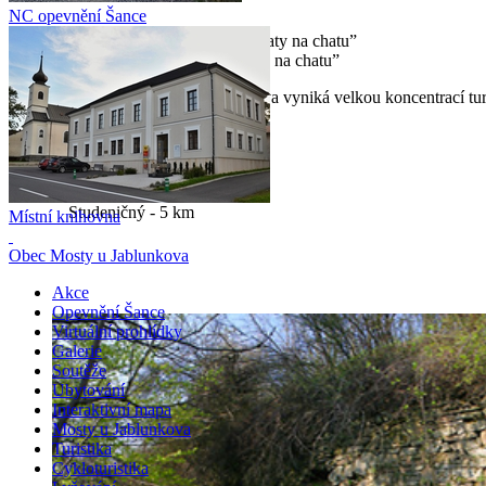
NC opevnění Šance
Turistický výšlap aneb „Z chaty na chatu”
Blízké okolí Mostů u Jablunkova vyniká velkou koncentrací turi
Gírová - 4 km
Kamenná chata - 6 km
Severka - 5 km
Skalka - 4 km
Studeničný - 5 km
Místní knihovna
Obec Mosty u Jablunkova
Akce
Opevnění Šance
Virtuální prohlídky
Galerie
Soutěže
Ubytování
Interaktivní mapa
Mosty u Jablunkova
Turistika
Cykloturistika