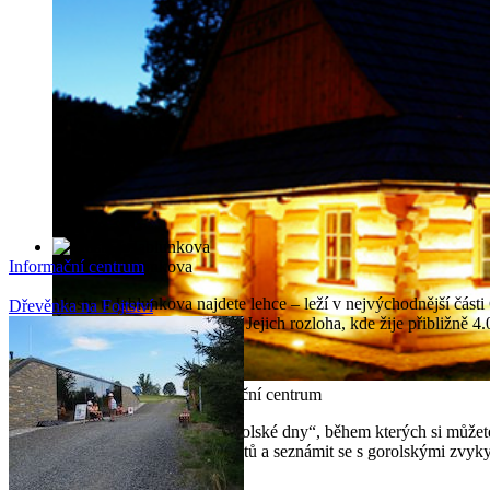
Informační centrum
Mosty u Jablunkova
Mosty u Jablunkova najdete lehce – leží v nejvýchodnější části 
Dřevěnka na Fojtství
Česka, Polska a Slovenska. Jejich rozloha, kde žije přibližně 
Gorolské turistické informační centrum
Srdečně zveme na tzv. „gorolské dny“, během kterých si můžete
výrobě regionálních produktů a seznámit se s gorolskými zvyky