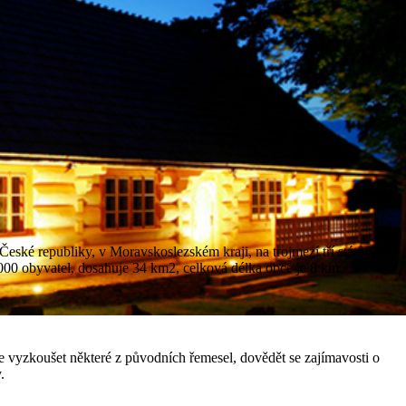
České republiky, v Moravskoslezském kraji, na trojmezí tří států –
4.000 obyvatel, dosahuje 34 km2, celková délka obce je 8 km.
 vyzkoušet některé z původních řemesel, dovědět se zajímavosti o
.