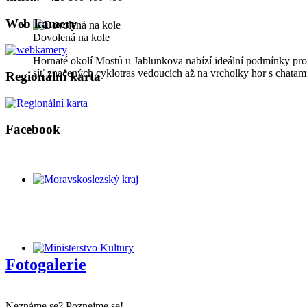
Web kamery
Dovolená na kole
Hornaté okolí Mostů u Jablunkova nabízí ideální podmínky pro
síť značených cyklotras vedoucích až na vrcholky hor s chata
Regionální karta
Facebook
Fotogalerie
Neznáme se? Poznejme se!