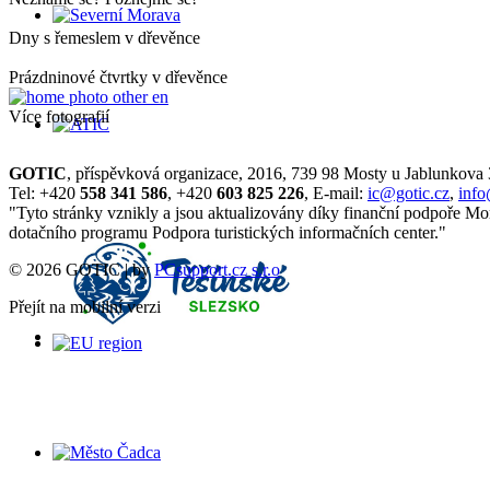
Dny s řemeslem v dřevěnce
Prázdninové čtvrtky v dřevěnce
Více fotografií
GOTIC
, příspěvková organizace, 2016, 739 98 Mosty u Jablunkova
Tel: +420
558 341 586
, +420
603 825 226
, E-mail:
ic@gotic.cz
,
info
"Tyto stránky vznikly a jsou aktualizovány díky finanční podpoře Mo
dotačního programu Podpora turistických informačních center."
© 2026 GOTIC | by
PCsupport.cz s.r.o
Přejít na mobilní verzi