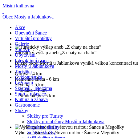
Místní knihovna
Obec Mosty u Jablunkova
Akce
Opevnění Šance
Virtuální prohlídky
Galerie
Soutěže
Turistický výšlap aneb „Z chaty na chatu”
Ubytování
Interaktivní mapa
Blízké okolí Mostů u Jablunkova vyniká velkou koncentrací turi
Mosty u Jablunkova
Turistika
Gírová - 4 km
Cykloturistika
Kamenná chata - 6 km
Lyžování
Severka - 5 km
Skiareál - léto/zima
Skalka - 4 km
Sport a relaxace
Studeničný - 5 km
Kultura a zábava
Gastronomie
Služby
Služby pro Turisty
Služby pro občany Mostů u Jablunkova
Dopravní služby
Výlet za historií a světovou raritou: Šance a Megoňky
Veřejné služby