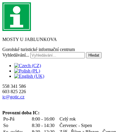
MOSTY U JABLUNKOVA
Gorolské turistické informační centrum
Vyhledávání...
Hledat
558 341 586
603 825 226
ic@gotic.cz
Provozní doba IC:
Po-Pá
8:00 - 16:00
Celý rok
So
8:30 - 14:30
Červenec - Srpen
So, svátky
8:30 - 12:30
Září - Říjen a Březen - Červen