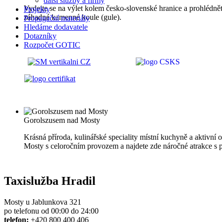
další služby a firmy
Vydejte se na výlet kolem česko-slovenské hranice a prohlédn
Projekty
záhadné kamenné koule (gule).
Propagační materiály
Hledáme dodavatele
Dotazníky
Rozpočet GOTIC
Gorolszusem nad Mosty
Krásná příroda, kulinářské speciality místní kuchyně a aktivní
Mosty s celoročním provozem a najdete zde náročné atrakce s 
Taxislužba Hradil
Mosty u Jablunkova 321
po telefonu od 00:00 do 24:00
telefon:
+420 800 400 406