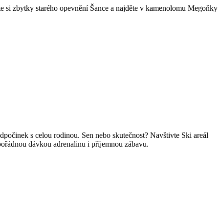
ěte si zbytky starého opevnění Šance a najděte v kamenolomu Megoňky
 odpočinek s celou rodinou. Sen nebo skutečnost? Navštivte Ski areál
pořádnou dávkou adrenalinu i příjemnou zábavu.