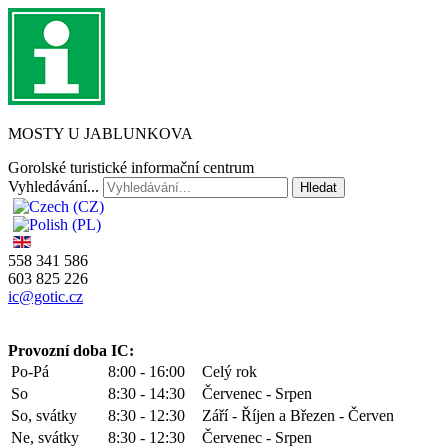
MOSTY U JABLUNKOVA
Gorolské turistické informační centrum
Vyhledávání...
Hledat
558 341 586
603 825 226
ic@gotic.cz
Provozní doba IC:
Po-Pá
8:00 - 16:00
Celý rok
So
8:30 - 14:30
Červenec - Srpen
So, svátky
8:30 - 12:30
Září - Říjen a Březen - Červen
Ne, svátky
8:30 - 12:30
Červenec - Srpen