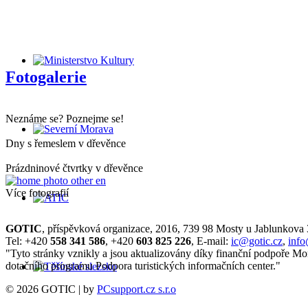
Fotogalerie
Neznáme se? Poznejme se!
Dny s řemeslem v dřevěnce
Prázdninové čtvrtky v dřevěnce
Více fotografií
GOTIC
, příspěvková organizace, 2016, 739 98 Mosty u Jablunkova
Tel: +420
558 341 586
, +420
603 825 226
, E-mail:
ic@gotic.cz
,
info
"Tyto stránky vznikly a jsou aktualizovány díky finanční podpoře Mo
dotačního programu Podpora turistických informačních center."
© 2026 GOTIC | by
PCsupport.cz s.r.o