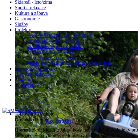
Skiareál - léto/zima
Sport a relaxace
Kultura a zábava
Gastronomie
Služby
Projekty
Projekt Podívejme se k sousedům
Poznávejte region trojmezí
Poznávejte region trojmezí 2
Projekt Gorolské tradice
Projekty našich partnerů
Mosty u Jablunkova a Istebna, včera a dnes
Propagační materiály
Hledáme dodavatele
Dotazníky
Rozpočet GOTIC
Dovolená na kole
Hornaté okolí Mostů u Jablunkova nabízí ideální podmínky pro
síť značených cyklotras vedoucích až na vrcholky hor s chata