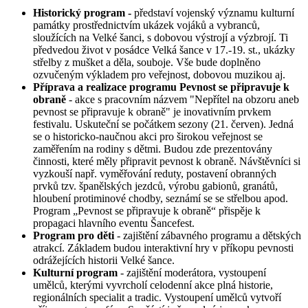
Historický program -
představí vojenský významu kulturní
památky prostřednictvím ukázek vojáků a vybranců,
sloužících na Velké šanci, s dobovou výstrojí a výzbrojí. Ti
předvedou život v posádce Velká šance v 17.-19. st., ukázky
střelby z mušket a děla, souboje. Vše bude doplněno
ozvučeným výkladem pro veřejnost, dobovou muzikou aj.
Příprava a realizace programu Pevnost se připravuje k
obraně
- akce s pracovním názvem "Nepřítel na obzoru aneb
pevnost se připravuje k obraně" je inovativním prvkem
festivalu. Uskuteční se počátkem sezony (21. červen). Jedná
se o historicko-naučnou akci pro širokou veřejnost se
zaměřením na rodiny s dětmi. Budou zde prezentovány
činnosti, které měly připravit pevnost k obraně. Návštěvníci si
vyzkouší např. vyměřování reduty, postavení obranných
prvků tzv. španělských jezdců, výrobu gabionů, granátů,
hloubení protiminové chodby, seznámí se se střelbou apod.
Program „Pevnost se připravuje k obraně“ přispěje k
propagaci hlavního eventu Šancefest.
Program pro děti
- zajištění zábavného programu a dětských
atrakcí. Základem budou interaktivní hry v příkopu pevnosti
odrážejících historii Velké šance.
Kulturní program
- zajištění moderátora, vystoupení
umělců, kterými vyvrcholí celodenní akce plná historie,
regionálních specialit a tradic. Vystoupení umělců vytvoří