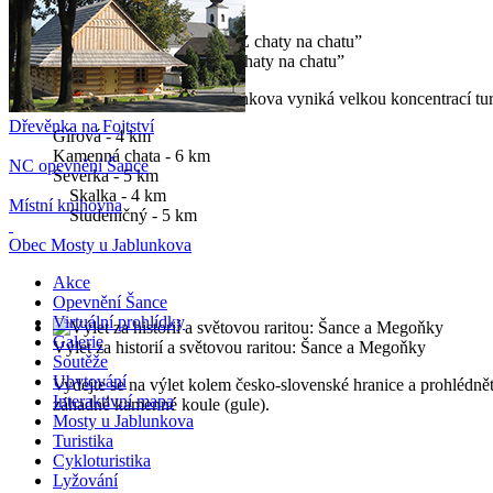
Turistický výšlap aneb „Z chaty na chatu”
Blízké okolí Mostů u Jablunkova vyniká velkou koncentrací turi
Dřevěnka na Fojtství
Gírová - 4 km
Kamenná chata - 6 km
NC opevnění Šance
Severka - 5 km
Skalka - 4 km
Místní knihovna
Studeničný - 5 km
Obec Mosty u Jablunkova
Akce
Opevnění Šance
Virtuální prohlídky
Galerie
Výlet za historií a světovou raritou: Šance a Megoňky
Soutěže
Ubytování
Vydejte se na výlet kolem česko-slovenské hranice a prohlédn
Interaktivní mapa
záhadné kamenné koule (gule).
Mosty u Jablunkova
Turistika
Cykloturistika
Lyžování