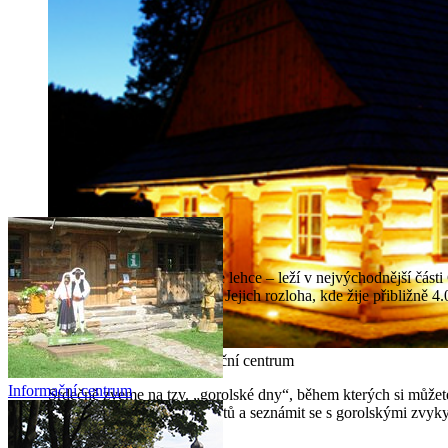
Mosty u Jablunkova
Mosty u Jablunkova najdete lehce – leží v nejvýchodnější části 
Česka, Polska a Slovenska. Jejich rozloha, kde žije přibližně 
Gorolské turistické informační centrum
Informační centrum
Srdečně zveme na tzv. „gorolské dny“, během kterých si můžete
výrobě regionálních produktů a seznámit se s gorolskými zvyky