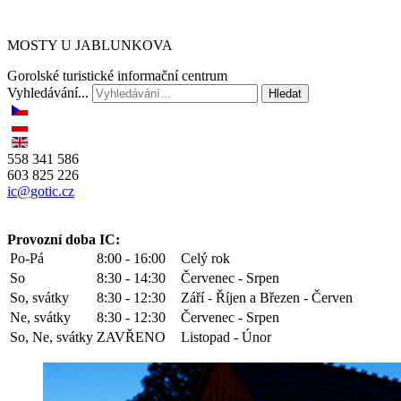
MOSTY U JABLUNKOVA
Gorolské turistické informační centrum
Vyhledávání...
Hledat
558 341 586
603 825 226
ic@gotic.cz
Provozní doba IC:
Po-Pá
8:00 - 16:00
Celý rok
So
8:30 - 14:30
Červenec - Srpen
So, svátky
8:30 - 12:30
Září - Říjen a Březen - Červen
Ne, svátky
8:30 - 12:30
Červenec - Srpen
So, Ne, svátky
ZAVŘENO
Listopad - Únor