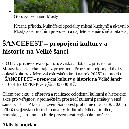
Gorolszusem nad Mosty
Krásná příroda, kulinářské speciality místní kuchyně a aktivní
Mosty s celoročním provozem a najdete zde náročné atrakce s 
ŠANCEFEST – propojení kultury a
historie na Velké šanci
GOTIC, příspěvková organizace získala dotaci z prostředků
Moravskoslezského kraje, z programu „Program podpory aktivit v
oblasti kultury v Moravskoslezském kraji na rok 2025“ na projekt
„ŠANCEFEST – propojení kultury a historie na Velké šanci“
č.
01013/2025/KPP ve výši 300 000 Kč.
Cílem projektu je příprava a realizace celodenní kulturní a historické
akce pro veřejnost v jedinečném prostředí kulturní památky Velká
šance z 17. st. Akce s názvem Šancefest proběhne dne 16. 8. 2025 a
přiblíží vojenskou historii památky, kulturní dědictví, tradice,
řemesla, gastronomii a bude prezentovat regionální umělce.
Aktivity projektu: