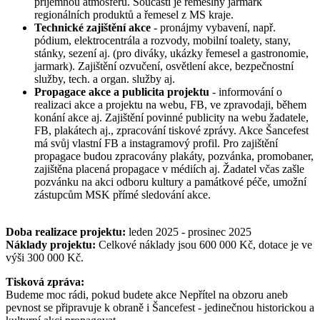
příjemnou atmosféru. Součástí je řemeslný jarmark
regionálních produktů a řemesel z MS kraje.
Technické zajištění akce
- pronájmy vybavení, např.
pódium, elektrocentrála a rozvody, mobilní toalety, stany,
stánky, sezení aj. (pro diváky, ukázky řemesel a gastronomie,
jarmark). Zajištění ozvučení, osvětlení akce, bezpečnostní
služby, tech. a organ. služby aj.
Propagace akce a publicita projektu
- informování o
realizaci akce a projektu na webu, FB, ve zpravodaji, během
konání akce aj. Zajištění povinné publicity na webu žadatele,
FB, plakátech aj., zpracování tiskové zprávy. Akce Šancefest
má svůj vlastní FB a instagramový profil. Pro zajištění
propagace budou zpracovány plakáty, pozvánka, promobaner,
zajištěna placená propagace v médiích aj. Žadatel včas zašle
pozvánku na akci odboru kultury a památkové péče, umožní
zástupcům MSK přímé sledování akce.
Doba realizace projektu:
leden 2025 - prosinec 2025
Náklady projektu:
Celkové náklady jsou 600 000 Kč, dotace je ve
výši 300 000 Kč.
Tisková zpráva:
Budeme moc rádi, pokud budete akce Nepřítel na obzoru aneb
pevnost se připravuje k obraně i Šancefest - jedinečnou historickou a