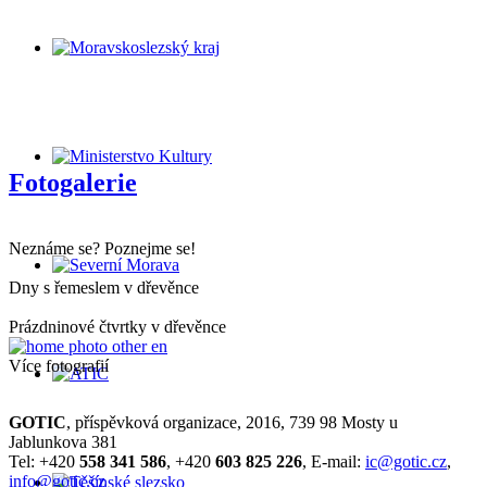
Fotogalerie
Neznáme se? Poznejme se!
Dny s řemeslem v dřevěnce
Prázdninové čtvrtky v dřevěnce
Více fotografií
GOTIC
, příspěvková organizace, 2016, 739 98 Mosty u
Jablunkova 381
Tel: +420
558 341 586
, +420
603 825 226
, E-mail:
ic@gotic.cz
,
info@gotic.cz